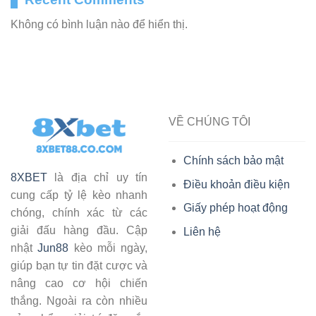
Không có bình luận nào để hiển thị.
VỀ CHÚNG TÔI
Chính sách bảo mật
8XBET
là địa chỉ uy tín
Điều khoản điều kiện
cung cấp tỷ lệ kèo nhanh
Giấy phép hoạt động
chóng, chính xác từ các
giải đấu hàng đầu. Cập
Liên hệ
nhật
Jun88
kèo mỗi ngày,
giúp bạn tự tin đặt cược và
nâng cao cơ hội chiến
thắng. Ngoài ra còn nhiều