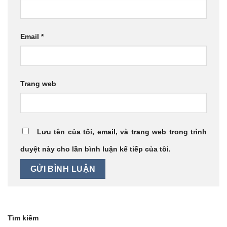
Email
*
Trang web
Lưu tên của tôi, email, và trang web trong trình
duyệt này cho lần bình luận kế tiếp của tôi.
Tìm kiếm