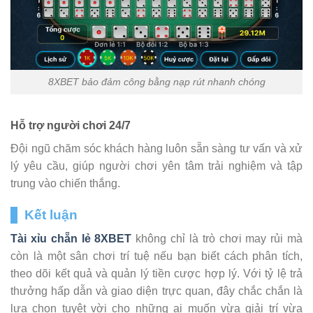
8XBET bảo đảm công bằng nạp rút nhanh chóng
Hỗ trợ người chơi 24/7
Đội ngũ chăm sóc khách hàng luôn sẵn sàng tư vấn và xử
lý yêu cầu, giúp người chơi yên tâm trải nghiệm và tập
trung vào chiến thắng.
Kết luận
Tài xỉu chẵn lẻ 8XBET
không chỉ là trò chơi may rủi mà
còn là một sân chơi trí tuệ nếu bạn biết cách phân tích,
theo dõi kết quả và quản lý tiền cược hợp lý. Với tỷ lệ trả
thưởng hấp dẫn và giao diện trực quan, đây chắc chắn là
lựa chọn tuyệt vời cho những ai muốn vừa giải trí vừa