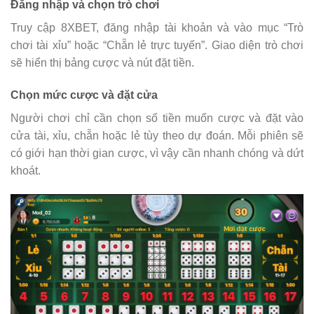
Đăng nhập và chọn trò chơi
Truy cập 8XBET, đăng nhập tài khoản và vào mục “Trò
chơi tài xỉu” hoặc “Chẵn lẻ trực tuyến”. Giao diện trò chơi
sẽ hiển thị bảng cược và nút đặt tiền.
Chọn mức cược và đặt cửa
Người chơi chỉ cần chọn số tiền muốn cược và đặt vào
cửa tài, xỉu, chẵn hoặc lẻ tùy theo dự đoán. Mỗi phiên sẽ
có giới hạn thời gian cược, vì vậy cần nhanh chóng và dứt
khoát.