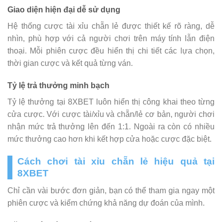
Giao diện hiện đại dễ sử dụng
Hệ thống cược tài xỉu chẵn lẻ được thiết kế rõ ràng, dễ
nhìn, phù hợp với cả người chơi trên máy tính lẫn điện
thoại. Mỗi phiên cược đều hiển thị chi tiết các lựa chọn,
thời gian cược và kết quả từng ván.
Tỷ lệ trả thưởng minh bạch
Tỷ lệ thưởng tại 8XBET luôn hiển thị công khai theo từng
cửa cược. Với cược tài/xỉu và chẵn/lẻ cơ bản, người chơi
nhận mức trả thưởng lên đến 1:1. Ngoài ra còn có nhiều
mức thưởng cao hơn khi kết hợp cửa hoặc cược đặc biệt.
Cách chơi tài xỉu chẵn lẻ hiệu quả tại
8XBET
Chỉ cần vài bước đơn giản, bạn có thể tham gia ngay một
phiên cược và kiểm chứng khả năng dự đoán của mình.